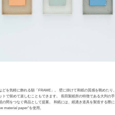
などを気軽に飾れる額「FRAME」。 壁に掛けて和紙の質感を眺めたり
ットで留めて楽しむこともできます。 長田製紙所の特徴である大判の
紙の間をつなぐ商品として提案。 和紙には、紙漉き道具を製造する際
 material paper”を使用。